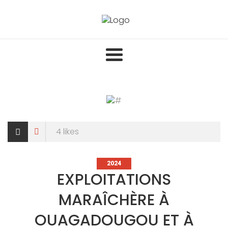
Skip
to
content
4
likes
CATEGORIES
2024
EXPLOITATIONS
MARAÎCHÈRE À
OUAGADOUGOU ET À