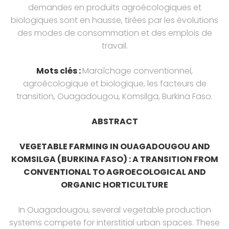
demandes en produits agroécologiques et
biologiques sont en hausse, tirées par les évolutions
des modes de consommation et des emplois de
travail.
Mots clés :
Maraîchage conventionnel,
agroécologique et biologique, les facteurs de
transition, Ouagadougou, Komsilga, Burkina Faso.
ABSTRACT
VEGETABLE FARMING IN OUAGADOUGOU AND
KOMSILGA (BURKINA FASO) : A TRANSITION FROM
CONVENTIONAL TO AGROECOLOGICAL AND
ORGANIC HORTICULTURE
In Ouagadougou, several vegetable production
systems compete for interstitial urban spaces. These