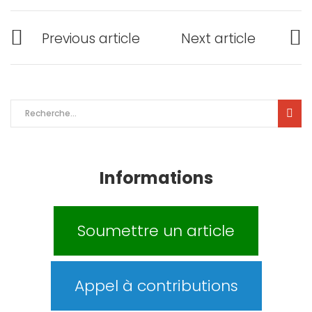
Navigation
Previous article
Next article
de
P
N
r
e
l’article
e
x
v
t
Rechercher :
i
p
o
o
u
s
s
t
Informations
p
:
o
s
t
Soumettre un article
:
Appel à contributions