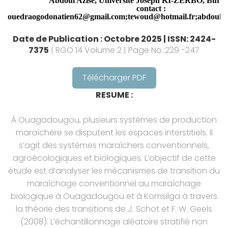
Abdoul Azise, Université Joseph KI-ZERBO, Burki
contact :
ouedraogodonatien62@gmail.com;tewoud@hotmail.fr;abdoulaz
Date de Publication : Octobre 2025 | ISSN: 2424-
7375
| RGO 14 Volume 2 | Page No.:229 -247
Télécharger PDF
RESUME :
À Ouagadougou, plusieurs systèmes de production
maraîchère se disputent les espaces interstitiels. Il
s’agit des systèmes maraîchers conventionnels,
agroécologiques et biologiques. L’objectif de cette
étude est d’analyser les mécanismes de transition du
maraîchage conventionnel au maraîchage
biologique à Ouagadougou et à Komsilga à travers
la théorie des transitions de J. Schot et F. W. Geels
(2008). L’échantillonnage aléatoire stratifié non