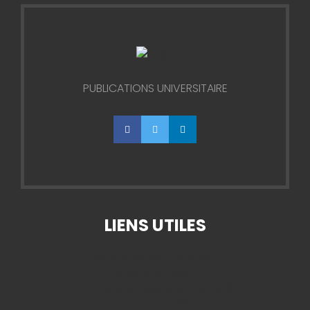
PUBLICATIONS UNIVERSITAIRE
facebook
twitter
linkedin
LIENS UTILES
Licence et droit d’auteur
Ethique sur RGOL
Politique d'assurance qualité
Evaluation par les pairs