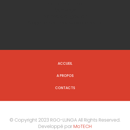
Equipe editoriale
Archivage
Propriété et gestion
Allégation de mauvaise conduite
ACCUEIL
A PROPOS
CONTACTS
© Copyright 2023 RGO-LUNGA All Rights Reserved.
Developpé par
MoTECH