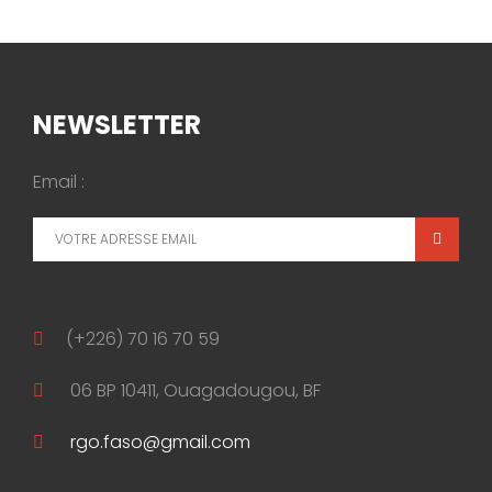
NEWSLETTER
Email :
(+226) 70 16 70 59
06 BP 10411, Ouagadougou, BF
rgo.faso@gmail.com