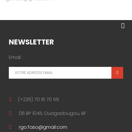
NEWSLETTER
Email :
(+226) 70 16 70 59
06 BP 10411, Ouagadougou, BF
rgo.faso@gmail.com