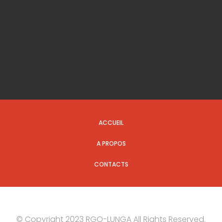
Evaluation par les pairs
Equipe editoriale
Archivage
Propriété et gestion
Allégation de mauvaise conduite
ACCUEIL
A PROPOS
CONTACTS
© Copyright 2023 RGO-LUNGA All Rights Reserved.