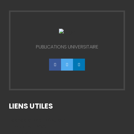
PUBLICATIONS UNIVERSITAIRE
facebook
twitter
linkedin
LIENS UTILES
Licence et droit d’auteur
Ethique sur RGOL
Politique d'assurance qualité