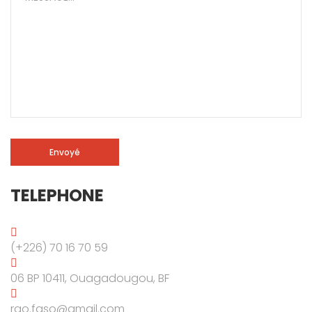
TELEPHONE
(+226) 70 16 70 59
06 BP 10411, Ouagadougou, BF
rgo.faso@gmail.com