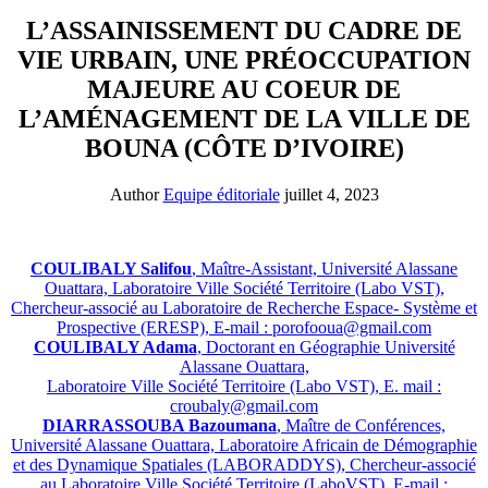
L’ASSAINISSEMENT DU CADRE DE
VIE URBAIN, UNE PRÉOCCUPATION
MAJEURE AU COEUR DE
L’AMÉNAGEMENT DE LA VILLE DE
BOUNA (CÔTE D’IVOIRE)
Author
Equipe éditoriale
juillet 4, 2023
COULIBALY Salifou
, Maître-Assistant, Université Alassane
Ouattara, Laboratoire Ville Société Territoire (Labo VST),
Chercheur-associé au Laboratoire de Recherche Espace- Système et
Prospective (ERESP), E-mail : porofooua@gmail.com
COULIBALY Adama
, Doctorant en Géographie Université
Alassane Ouattara,
Laboratoire Ville Société Territoire (Labo VST), E. mail :
croubaly@gmail.com
DIARRASSOUBA Bazoumana
, Maître de Conférences,
Université Alassane Ouattara, Laboratoire Africain de Démographie
et des Dynamique Spatiales (LABORADDYS), Chercheur-associé
au Laboratoire Ville Société Territoire (LaboVST), E-mail :