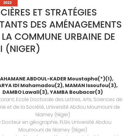
ATEGORIES
2022
IÈRES ET STRATÉGIES
ITANTS DES AMÉNAGEMENTS
 LA COMMUNE URBAINE DE
 (NIGER)
AHAMANE ABDOUL-KADER Moustapha(*)(1),
RYA IDI Mahamadou(2), MAMAN Issoufou(3),
DAMBO Lawali(3), YAMBA Boubacar(3)
torant, Ecole Doctorale des Lettres, Arts, Sciences de
me et de la Société, Université Abdou Moumouni de
Niamey (Niger)
) Docteur en géographie, FLSH, Université Abdou
Moumouni de Niamey (Niger)