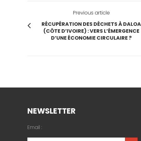
Navigation
Previous article
de
P
RÉCUPÉRATION DES DÉCHETS À DALOA
r
(CÔTE D’IVOIRE) : VERS L’ÉMERGENCE
l’article
e
D’UNE ÉCONOMIE CIRCULAIRE ?
v
i
o
u
s
p
o
s
t
:
NEWSLETTER
Email :