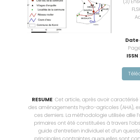
(3) En
FLS
Ad
Date 
Page
ISSN
Télé
RESUME
: Cet article, après avoir caractéris
des aménagements hydro-agricoles (AHA), ex
ces derniers. La méthodologie utilisée allie
primaires ont été constituées à travers l’obse
guide d’entretien individuel et d’un questi
principales contraintes auxquelles sont con