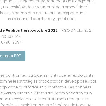
seignants-Chercheurs, département de Géographie,
H, Université Abdou Moumouni de Niamey (Niger)
resse électronique de l’auteur correspondant :
mahamaneabdoulkader@gmail.com
de Publication : octobre 2022
| RGO 0 Volume 2 |
 No.:127-147
: 0796-9694
charger PDF
é les contraintes auxquelles font face les exploitants
amine les stratégies d’adaptation développées par
 l’approche qualitative et quantitative. Les données
rvation directe sur le terrain, l’administration d’un
onnaire exploitant. Les résultats montrent que les
frontés les exploitants des périmètres de Konni se