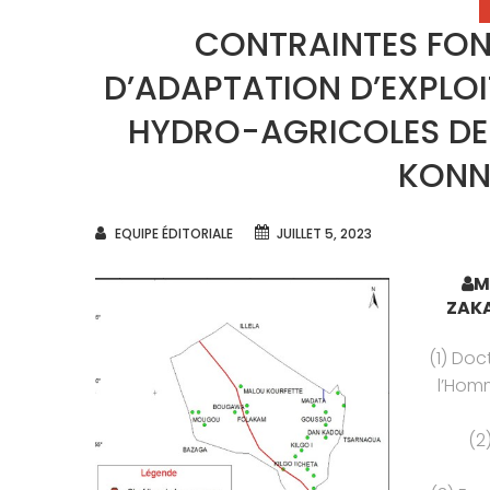
C
CONTRAINTES FONC
D’ADAPTATION D’EXPLO
HYDRO-AGRICOLES DE
KONNI
AUTHOR
EQUIPE ÉDITORIALE
JUILLET 5, 2023
M
ZAKA
(1) Doc
l’Hom
(2