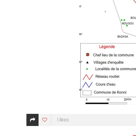
1
likes