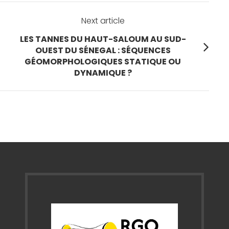
Next article
N
LES TANNES DU HAUT-SALOUM AU SUD-
e
OUEST DU SÉNEGAL : SÉQUENCES
x
GÉOMORPHOLOGIQUES STATIQUE OU
t
DYNAMIQUE ?
p
o
s
t
: