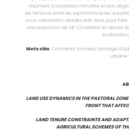
résument à la pression foncière et une dégr
les tensions entre les exploitants et les auto
sous-valorisation desdits AHA. Ainsi, pour fair
une proportion de 59 %) mettent en œuvre dive
la diversific
Mots clés
: Contrainte foncière, stratégie 
urbaine 
AB
LAND USE DYNAMICS IN THE PASTORAL ZONE
FRONT THAT AFFEC
LAND TENURE CONSTRAINTS AND ADAPTA
AGRICULTURAL SCHEMES OF TH