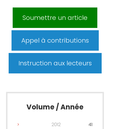
Soumettre un article
Appel à contributions
Instruction aux lecteurs
Volume / Année
2012
41