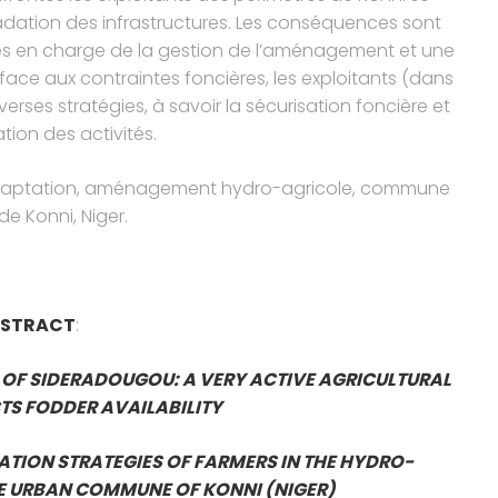
adation des infrastructures. Les conséquences sont
rités en charge de la gestion de l’aménagement et une
e face aux contraintes foncières, les exploitants (dans
rses stratégies, à savoir la sécurisation foncière et
ation des activités.
d’adaptation, aménagement hydro-agricole, commune
de Konni, Niger.
STRACT
:
 OF SIDERADOUGOU: A VERY ACTIVE AGRICULTURAL
TS FODDER AVAILABILITY
TION STRATEGIES OF FARMERS IN THE HYDRO-
E URBAN COMMUNE OF KONNI (NIGER)